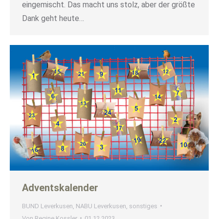
eingemischt. Das macht uns stolz, aber der größte
Dank geht heute…
Adventskalender
BUND Leverkusen
,
NABU Leverkusen
,
sonstiges
Von
Regine Kossler
01.12.2023