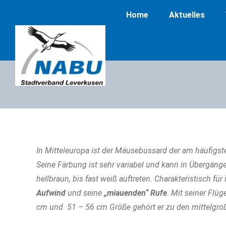
Home
Aktuelles
In Mitteleuropa ist der Mäusebussard der am häufigste
Seine Färbung ist sehr variabel und kann in Übergäng
hellbraun, bis fast weiß auftreten. Charakteristisch für
Aufwind
und seine
„miauenden“ Rufe
. Mit seiner Flü
cm und 51 – 56 cm Größe gehört er zu den mittelgroß