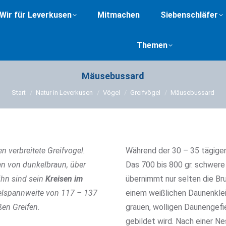
Wir für Leverkusen
Mitmachen
Siebenschläfer
Themen
Mäusebussard
Sie befinden sich hier:
Start
Natur in Leverkusen
Vögel
Greifvögel
Mäusebussard
n verbreitete Greifvogel.
Während der 30 – 35 tägigen
en von dunkelbraun, über
Das 700 bis 800 gr. schwer
 ihn sind sein
Kreisen im
übernimmt nur selten die Br
gelspannweite von 117 – 137
einem weißlichen Daunenkle
en Greifen.
grauen, wolligen Daunengefi
gebildet wird. Nach einer Ne