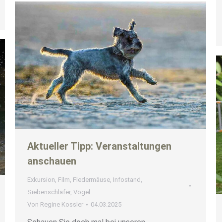
Aktueller Tipp: Veranstaltungen
anschauen
Exkursion
,
Film
,
Fledermäuse
,
Infostand
,
Siebenschläfer
,
Vögel
Von
Regine Kossler
04.03.2025