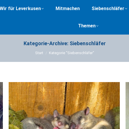
Wir für Leverkusen
Mitmachen
Siebenschläfer
Themen
Kategorie-Archive:
Siebenschläfer
Sie befinden sich hier:
Start
Kategorie "Siebenschläfer"