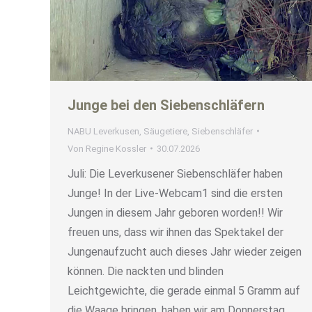
Junge bei den Siebenschläfern
NABU Leverkusen
,
Säugetiere
,
Siebenschläfer
Von
Regine Kossler
30.07.2026
Juli: Die Leverkusener Siebenschläfer haben
Junge! In der Live-Webcam1 sind die ersten
Jungen in diesem Jahr geboren worden!! Wir
freuen uns, dass wir ihnen das Spektakel der
Jungenaufzucht auch dieses Jahr wieder zeigen
können. Die nackten und blinden
Leichtgewichte, die gerade einmal 5 Gramm auf
die Waage bringen, haben wir am Donnerstag