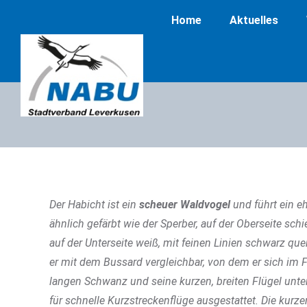
Home
Aktuelles
Der Habicht ist ein
scheuer Waldvogel
und führt ein eh
ähnlich gefärbt wie der Sperber, auf der Oberseite sch
auf der Unterseite weiß, mit feinen Linien schwarz qu
er mit dem Bussard vergleichbar, von dem er sich im 
langen Schwanz und seine kurzen, breiten Flügel unters
für schnelle Kurzstreckenflüge ausgestattet. Die kurz