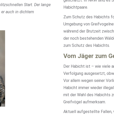
geschätzt. In NRW sind es 
itzschnellen Start. Der lange
Habichtpaare.
er auch in dichtem
Zum Schutz des Habichts f
Umgebung von Greifvogelnest
während der Brutzeit zwische
der noch bestehenden Wälde
zum Schutz des Habichts.
Vom Jäger zum G
Der Habicht ist – wie viele 
Verfolgung ausgesetzt, obwoh
Vor allem wegen seiner Vorl
Habicht immer wieder illeg
mit der Wahl des Habichts z
Greifvögel aufmerksam.
Aktuell aufgestellte Fallen