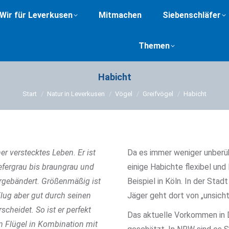
Wir für Leverkusen
Mitmachen
Siebenschläfer
Themen
Habicht
Sie befinden sich hier:
Start
Natur in Leverkusen
Vögel
Greifvögel
Habicht
er verstecktes Leben. Er ist
Da es immer weniger unberü
iefergrau bis braungrau und
einige Habichte flexibel un
ergebändert. Größenmäßig ist
Beispiel in Köln. In der Stad
Flug aber gut durch seinen
Jäger geht dort von „unsich
cheidet. So ist er perfekt
Das aktuelle Vorkommen in D
en Flügel in Kombination mit