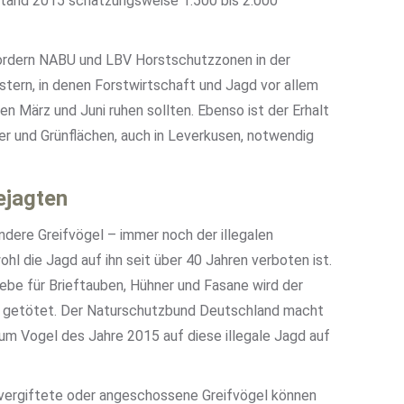
Stand 2015 schätzungsweise 1.500 bis 2.000
ordern NABU und LBV Horstschutzzonen in der
ern, in denen Forstwirtschaft und Jagd vor allem
n März und Juni ruhen sollten. Ebenso ist der Erhalt
r und Grünflächen, auch in Leverkusen, notwendig
ejagten
andere Greifvögel – immer noch der illegalen
l die Jagd auf ihn seit über 40 Jahren verboten ist.
iebe für Brieftauben, Hühner und Fasane wird der
al getötet. Der Naturschutzbund Deutschland macht
um Vogel des Jahre 2015 auf diese illegale Jagd auf
, vergiftete oder angeschossene Greifvögel können