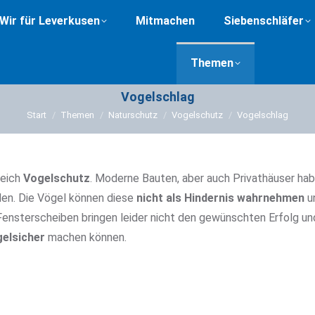
Wir für Leverkusen
Mitmachen
Siebenschläfer
Themen
Vogelschlag
Sie befinden sich hier:
Start
Themen
Naturschutz
Vogelschutz
Vogelschlag
reich
Vogelschutz
. Moderne Bauten, aber auch Privathäuser ha
en. Die Vögel können diese
nicht als Hindernis wahrnehmen
un
Fensterscheiben bringen leider nicht den gewünschten Erfolg und 
elsicher
machen können.