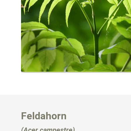
Feldahorn
(Acer campestre)