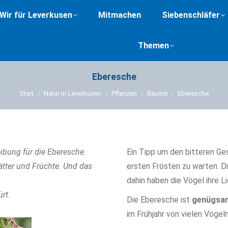
Wir für Leverkusen
Mitmachen
Siebenschläfer
Themen
Eberesche
Sie befinden sich hier:
Start
Natur in Leverkusen
Pflanzen
Bäume
Eberesche
ibung für die Eberesche.
Ein Tipp um den bitteren Ge
ätter und Früchte. Und das
ersten Frösten zu warten. Di
dahin haben die Vögel ihre L
rt.
Die Eberesche ist
genügs
im Frühjahr von vielen Vögel