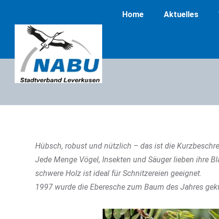
Home
Aktuelles
Hübsch, robust und nützlich – das ist die Kurzbeschre
Jede Menge Vögel, Insekten und Säuger lieben ihre Bl
schwere Holz ist ideal für Schnitzereien geeignet.
1997 wurde die Eberesche zum Baum des Jahres gekü