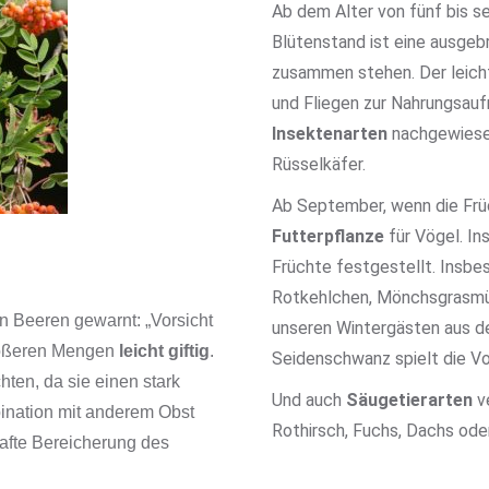
Ab dem Alter von fünf bis 
Blütenstand ist eine ausgebr
zusammen stehen. Der leicht
und Fliegen zur Nahrungsau
Insektenarten
nachgewiesen
Rüsselkäfer.
Ab September, wenn die Früch
Futterpflanze
für Vögel. I
Früchte festgestellt. Insbes
Rotkehlchen, Mönchsgrasmüc
n Beeren gewarnt: „Vorsicht
unseren Wintergästen aus d
 größeren Mengen
leicht giftig
.
Seidenschwanz spielt die Vo
hten, da sie einen stark
Und auch
Säugetierarten
v
nation mit anderem Obst
Rothirsch, Fuchs, Dachs ode
afte Bereicherung des