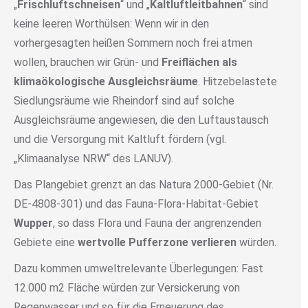
„
Frischluftschneisen
“ und „
Kaltluftleitbahnen
“ sind
keine leeren Worthülsen: Wenn wir in den
vorhergesagten heißen Sommern noch frei atmen
wollen, brauchen wir Grün- und
Freiflächen als
klimaökologische Ausgleichsräume
. Hitzebelastete
Siedlungsräume wie Rheindorf sind auf solche
Ausgleichsräume angewiesen, die den Luftaustausch
und die Versorgung mit Kaltluft fördern (vgl.
„Klimaanalyse NRW“ des LANUV).
Das Plangebiet grenzt an das Natura 2000-Gebiet (Nr.
DE-4808-301) und das Fauna-Flora-Habitat-Gebiet
Wupper
, so dass Flora und Fauna der angrenzenden
Gebiete eine
wertvolle Pufferzone
verlieren
würden.
Dazu kommen umweltrelevante Überlegungen: Fast
12.000 m2 Fläche würden zur Versickerung von
Regenwasser und so für die Erneuerung des