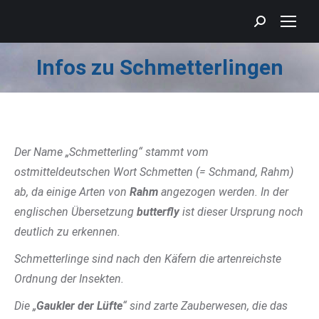
Search:
Infos zu Schmetterlingen
Sie befinden sich hier:
Der Name „Schmetterling“ stammt vom
ostmitteldeutschen Wort Schmetten (= Schmand, Rahm)
ab, da einige Arten von
Rahm
angezogen werden. In der
englischen Übersetzung
butterfly
ist dieser Ursprung noch
deutlich zu erkennen.
Schmetterlinge sind nach den Käfern die artenreichste
Ordnung der Insekten.
Die „
Gaukler der Lüfte
“ sind zarte Zauberwesen, die das