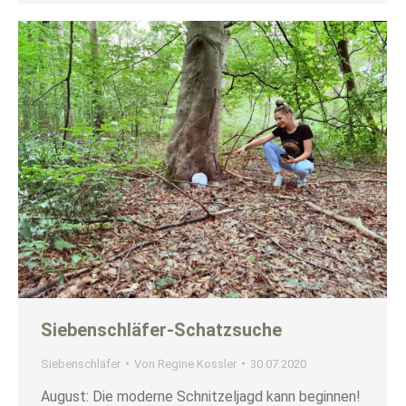
Siebenschläfer-Schatzsuche
Siebenschläfer
Von
Regine Kossler
30.07.2020
August: Die moderne Schnitzeljagd kann beginnen!