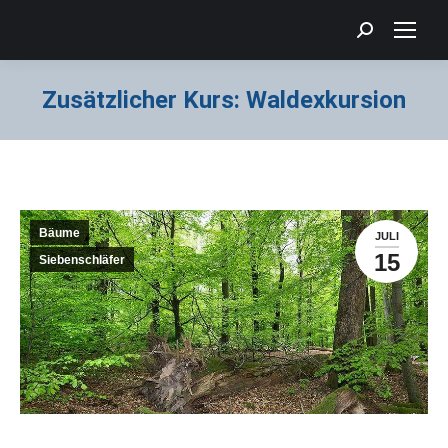
Search:
Zusätzlicher Kurs: Waldexkursion
Sie befinden sich hier:
Bäume
JULI
15
Siebenschläfer