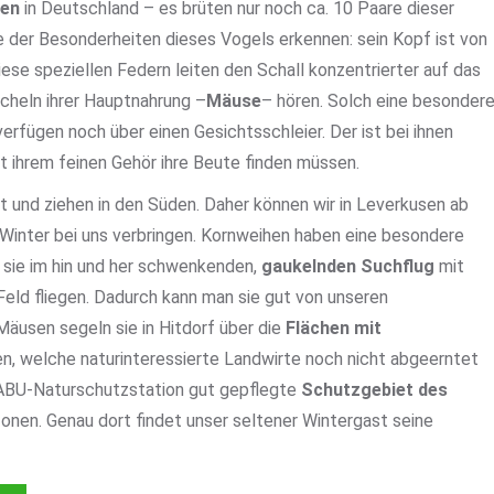
ten
in Deutschland – es brüten nur noch ca. 10 Paare dieser
e der Besonderheiten dieses Vogels erkennen: sein Kopf ist von
ese speziellen Federn leiten den Schall konzentrierter auf das
cheln ihrer Hauptnahrung –
Mäuse
– hören. Solch eine besonder
verfügen noch über einen Gesichtsschleier. Der ist bei ihnen
it ihrem feinen Gehör ihre Beute finden müssen.
t und ziehen in den Süden. Daher können wir in Leverkusen ab
Winter bei uns verbringen. Kornweihen haben eine besondere
 sie im hin und her schwenkenden,
gaukelnden Suchflug
mit
Feld fliegen. Dadurch kann man sie gut von unseren
äusen segeln sie in Hitdorf über die
Flächen mit
, welche naturinteressierte Landwirte noch nicht abgeerntet
 NABU-Naturschutzstation gut gepflegte
Schutzgebiet des
nen. Genau dort findet unser seltener Wintergast seine