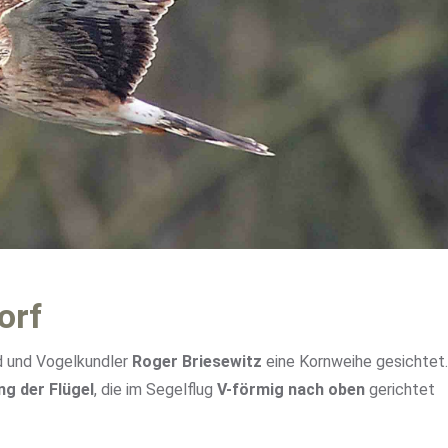
orf
ed und Vogelkundler
Roger Briesewitz
eine Kornweihe gesichtet.
ng der Flügel
, die im Segelflug
V-förmig nach oben
gerichtet