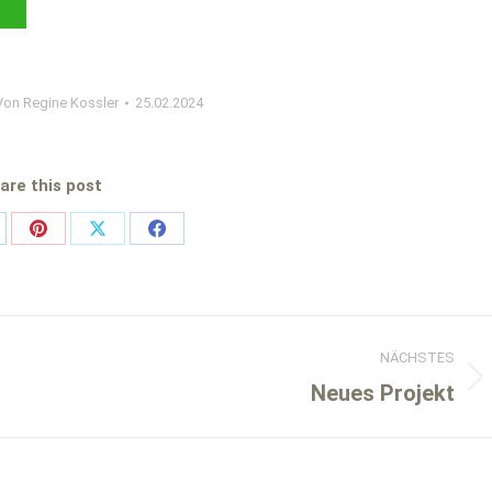
Von
Regine Kossler
25.02.2024
are this post
are
Share
Share
Share
on
on
on
nkedIn
Pinterest
X
Facebook
NÄCHSTES
Nächster
Neues Projekt
Beitrag: