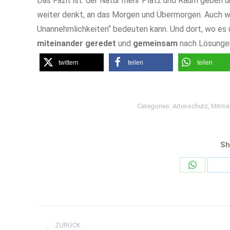
Das Fazit ist: der Natur mehr Platz und Raum geben 
weiter denkt, an das Morgen und Übermorgen. Auch we
Unannehmlichkeiten“ bedeuten kann. Und dort, wo es um
miteinander geredet
und
gemeinsam
nach Lösungen
twittern
teilen
teilen
Categories:
Artenschutz
,
Mitma
Sh
Share
Sh
on
on
WhatsApp
Li
Kommentarnavigation
ZURÜCK