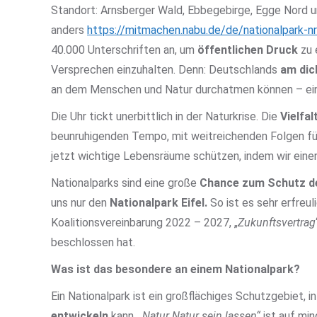
Standort: Arnsberger Wald, Ebbegebirge, Egge Nord 
anders
https://mitmachen.nabu.de/de/nationalpark-n
40.000 Unterschriften an, um
öffentlichen Druck
zu 
Versprechen einzuhalten. Denn: Deutschlands
am dic
an dem Menschen und Natur durchatmen können – ein
Die Uhr tickt unerbittlich in der Naturkrise. Die
Vielfa
beunruhigenden Tempo, mit weitreichenden Folgen f
jetzt wichtige Lebensräume schützen, indem wir eine
Nationalparks sind eine große
Chance zum Schutz d
uns nur den
Nationalpark Eifel.
So ist es sehr erfreu
Koalitionsvereinbarung 2022 – 2027, „
Zukunftsvertrag
beschlossen hat.
Was ist das besondere an einem Nationalpark?
Ein Nationalpark ist ein großflächiges Schutzgebiet, 
entwickeln
kann. „
Natur Natur sein lassen“
ist auf mi