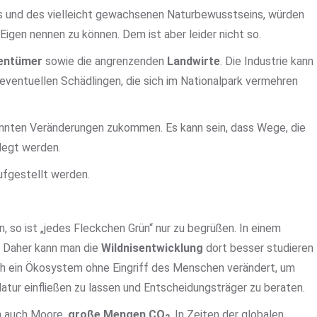
ls und des vielleicht gewachsenen Naturbewusstseins, würden
 Eigen nennen zu können. Dem ist aber leider nicht so.
entümer
sowie die angrenzenden
Landwirte
. Die Industrie kann
 eventuellen Schädlingen, die sich im Nationalpark vermehren
önnten Veränderungen zukommen. Es kann sein, dass Wege, die
legt werden.
fgestellt werden.
so ist „jedes Fleckchen Grün“ nur zu begrüßen. In einem
r. Daher kann man die
Wildnisentwicklung
dort besser studieren
ich ein Ökosystem ohne Eingriff des Menschen verändert, um
tur einfließen zu lassen und Entscheidungsträger zu beraten.
n auch Moore,
große Mengen CO
. In Zeiten der globalen