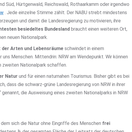
und Süd, Hürtgenwald, Reichswald, Rothaarkamm oder irgendwo
rw
. Jede einzelne Stimme zählt. Der NABU strebt mindestens
erzeugen und damit die Landesregierung zu motivieren, ihre
htesten besiedeltes Bundesland
braucht einen weiteren Ort,
en neuen Nationalpark.
lt der Arten und Lebensräume
schwindet in einem
ür uns Menschen. Mittendrin: NRW am Wendepunkt. Wir können
n zweiten Nationalpark schaffen.
er Natur
und für einen naturnahen Tourismus. Bisher gibt es bei
lich, dass die schwarz-grüne Landesregierung von NRW in ihrer
“ genannt, die Ausweisung eines zweiten Nationalparks in NRW
in dem sich die Natur ohne Eingriffe des Menschen
frei
ndestens ¾ der gesamten Fläche der Leitsatz der deutschen