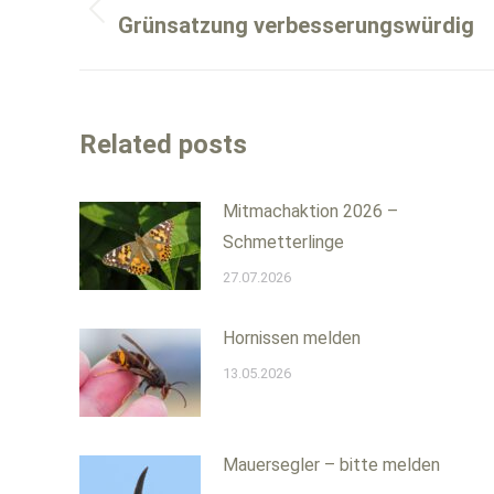
Vorheriger
Grünsatzung verbesserungswürdig
Beitrag:
Related posts
Mitmachaktion 2026 –
Schmetterlinge
27.07.2026
Hornissen melden
13.05.2026
Mauersegler – bitte melden