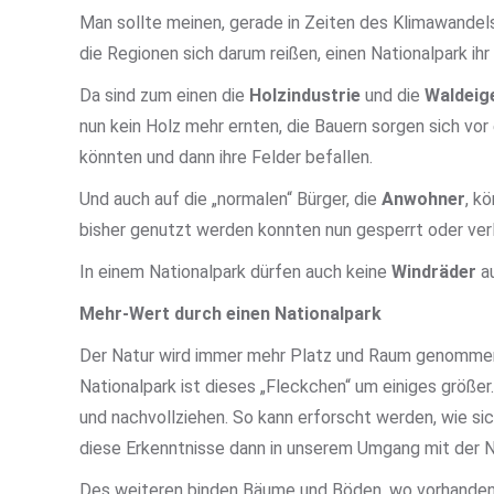
Man sollte meinen, gerade in Zeiten des Klimawande
die Regionen sich darum reißen, einen Nationalpark ihr
Da sind zum einen die
Holzindustrie
und die
Waldeig
nun kein Holz mehr ernten, die Bauern sorgen sich vor
könnten und dann ihre Felder befallen.
Und auch auf die „normalen“ Bürger, die
Anwohner
, k
bisher genutzt werden konnten nun gesperrt oder ver
In einem Nationalpark dürfen auch keine
Windräder
au
Mehr-Wert durch einen Nationalpark
Der Natur wird immer mehr Platz und Raum genommen, 
Nationalpark ist dieses „Fleckchen“ um einiges größe
und nachvollziehen. So kann erforscht werden, wie s
diese Erkenntnisse dann in unserem Umgang mit der Na
Des weiteren binden Bäume und Böden, wo vorhande