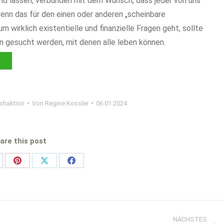
und lassen, verbunden mit dem Wunsch, dass jeder von uns
nn das für den einen oder anderen „scheinbare
 wirklich existentielle und finanzielle Fragen geht, sollte
 gesucht werden, mit denen alle leben können.
chaktion
Von
Regine Kossler
06.01.2024
are this post
are
Share
Share
Share
on
on
on
nkedIn
Pinterest
X
Facebook
NÄCHSTES