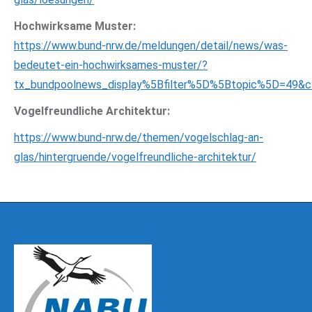
Hochwirksame Muster:
https://www.bund-nrw.de/meldungen/detail/news/was-
bedeutet-ein-hochwirksames-muster/?
tx_bundpoolnews_display%5Bfilter%5D%5Btopic%5D=49&
Vogelfreundliche Architektur:
https://www.bund-nrw.de/themen/vogelschlag-an-
glas/hintergruende/vogelfreundliche-architektur/