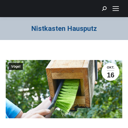
Search:
Nistkasten Hausputz
Sie befinden sich hier:
Vögel
OKT.
16