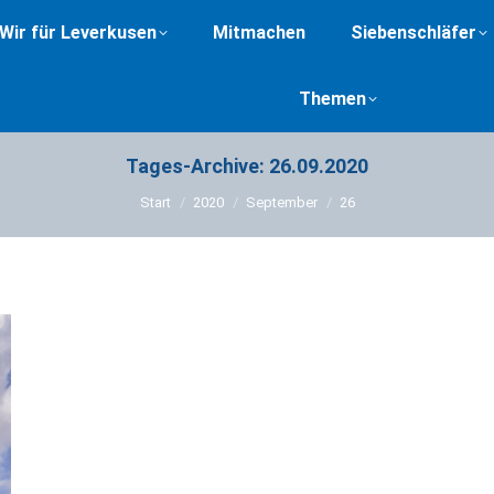
Wir für Leverkusen
Mitmachen
Siebenschläfer
Themen
Tages-Archive:
26.09.2020
Sie befinden sich hier:
Start
2020
September
26