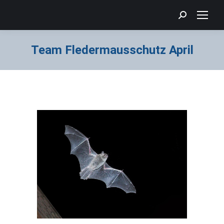
Search:
Team Fledermausschutz April
Sie befinden sich hier: