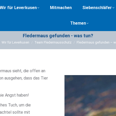
Wir für Leverkusen
Mitmachen
Siebenschläfer
Themen
Fledermaus gefunden - was tun?
Sie befinden sich hier:
Wir für Leverkusen
Team Fledermausschutz
Fledermaus gefunden – w
maus sieht, die offen an
on ausgehen, dass das Tier
sie Angst haben!
ches Tuch, um die
achtel sollte mit