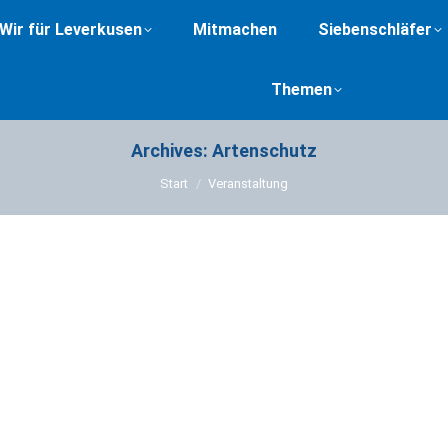
Wir für Leverkusen
Mitmachen
Siebenschläfer
Themen
Archives:
Artenschutz
Sie befinden sich hier:
Start
Veranstaltung