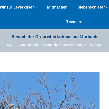
Wir für Leverkusen
Mitmachen
Siebenschläfer
Themen
Besuch der Graureiherkolonie am Murbach
Sie befinden sich hier:
Start
Veranstaltung
Besuch der Graureiherkolonie am Murbach